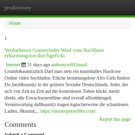
prxdirectory
Togg
navi
Home
1
Verdorbenes Grannyluder Wird vom Nachbarn
erbarmungslos durchgefickt
Internet
31 days ago
anthonyw692nua4
Grunds&auml;tzlich Darf man stets ein traumhaftes Hardcore
Online video hochladen. Etliche hemmungslose Afro Girls findest
Du hierf&uuml;r in der geilsten Sextube Deutschlands. Jeder, der
sich von Zeit zu Zeit auf die kostenlosen Tuben klickt, merkt
direkt, alle Erwachsenenfilme sind overall affentittengeil.
Verantwortung daf&uuml;r tragen logischerweise die schamlosen
Ladies, f&uuml;...
https://danskepornofilm.com/
Report this page
Comments
Submit a Comment