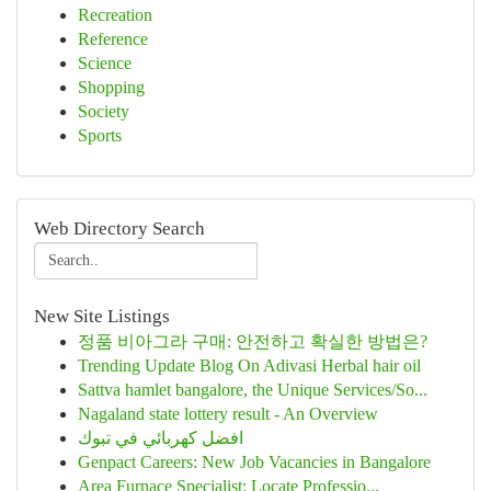
Recreation
Reference
Science
Shopping
Society
Sports
Web Directory Search
New Site Listings
정품 비아그라 구매: 안전하고 확실한 방법은?
Trending Update Blog On Adivasi Herbal hair oil
Sattva hamlet bangalore, the Unique Services/So...
Nagaland state lottery result - An Overview
افضل كهربائي في تبوك
Genpact Careers: New Job Vacancies in Bangalore
Area Furnace Specialist: Locate Professio...