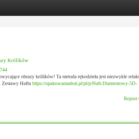
tegories
Register
Login
azy Królików
1744
ycające obrazy królików! Ta metoda rękodzieła jest niezwykle relaks
w. Zestawy Haftu
https://opakowaniadeal.pl/pl/p/Haft-Diamentowy-5D-
Report 