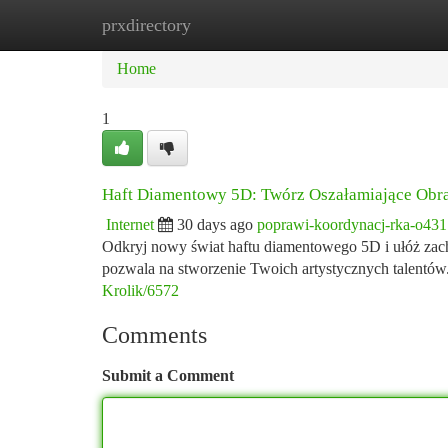
prxdirectory
Home
New Site Listings
Add Site
Ca
Home
1
Haft Diamentowy 5D: Twórz Oszałamiające Obr
Internet
30 days ago
poprawi-koordynacj-rka-o43
Odkryj nowy świat haftu diamentowego 5D i ułóż zachw
pozwala na stworzenie Twoich artystycznych talentó
Krolik/6572
Comments
Submit a Comment