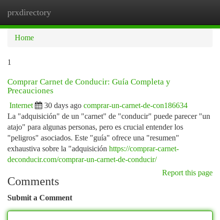
prxdirectory
Togg
navi
Home
1
Comprar Carnet de Conducir: Guía Completa y
Precauciones
Internet
30 days ago
comprar-un-carnet-de-con186634
La "adquisición" de un "carnet" de "conducir" puede parecer "un
atajo" para algunas personas, pero es crucial entender los
"peligros" asociados. Este "guía" ofrece una "resumen"
exhaustiva sobre la "adquisición
https://comprar-carnet-
deconducir.com/comprar-un-carnet-de-conducir/
Report this page
Comments
Submit a Comment