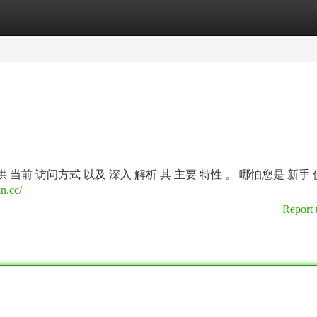
tegories
Register
Login
 当前 访问方式 以及 深入 解析 其 主要 特性 。 哪怕您是 新手
n.cc/
Report 