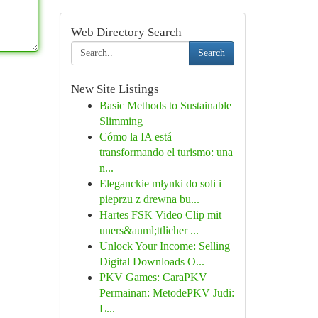
Web Directory Search
Search
New Site Listings
Basic Methods to Sustainable
Slimming
Cómo la IA está
transformando el turismo: una
n...
Eleganckie młynki do soli i
pieprzu z drewna bu...
Hartes FSK Video Clip mit
uners&auml;ttlicher ...
Unlock Your Income: Selling
Digital Downloads O...
PKV Games: CaraPKV
Permainan: MetodePKV Judi:
L...