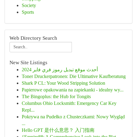
Society
Sports
Web Directory Search
New Site Listings
أحدث موقع تبديل رموز فري فاير 2024
Toner Druckerpatronen: Die Ultimative Kaufberatung
Shark P CL: Your Wood Stripping Solution
Papierowe opakowania na zapiekanki - idealny wy...
The Bingoplus: the Hub for Tongits
Columbus Ohio Locksmith: Emergency Car Key
Repl...
Pokrywa na Pudełko z Chusteczkami: Nowy Wygląd
...
Hello GPT 是什么意思？ 入门指南
{Empire88: A Comprehensive Look into the Plat...