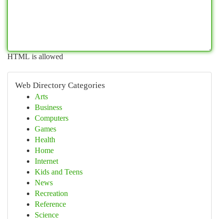
HTML is allowed
Web Directory Categories
Arts
Business
Computers
Games
Health
Home
Internet
Kids and Teens
News
Recreation
Reference
Science