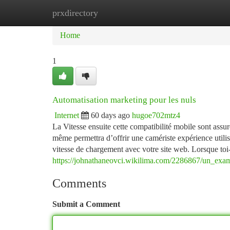
prxdirectory
Home
New Site Listings
Add Site
Ca
Home
1
Automatisation marketing pour les nuls
Internet
60 days ago
hugoe702mtz4
La Vitesse ensuite cette compatibilité mobile sont ass
même permettra d’offrir une camériste expérience utilis
vitesse de chargement avec votre site web. Lorsque toi
https://johnathaneovci.wikilima.com/2286867/un_exam
Comments
Submit a Comment