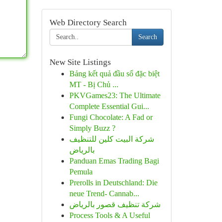
Web Directory Search
Search
New Site Listings
Bảng kết quả đầu số đặc biệt
MT - Bị Chủ ...
PKVGames23: The Ultimate
Complete Essential Gui...
Fungi Chocolate: A Fad or
Simply Buzz ?
شركة البيت كلين للتنظيف
بالرياض
Panduan Emas Trading Bagi
Pemula
Prerolls in Deutschland: Die
neue Trend- Cannab...
شركة تنظيف قصور بالرياض
Process Tools & A Useful