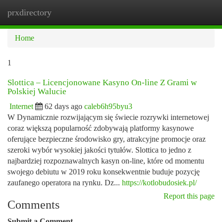
prxdirectory
Togg
navi
Home
1
Slottica – Licencjonowane Kasyno On-line Z Grami w
Polskiej Walucie
Internet
62 days ago
caleb6h95byu3
W Dynamicznie rozwijającym się świecie rozrywki internetowej
coraz większą popularność zdobywają platformy kasynowe
oferujące bezpieczne środowisko gry, atrakcyjne promocje oraz
szeroki wybór wysokiej jakości tytułów. Slottica to jedno z
najbardziej rozpoznawalnych kasyn on-line, które od momentu
swojego debiutu w 2019 roku konsekwentnie buduje pozycję
zaufanego operatora na rynku. Dz...
https://kotlobudosiek.pl/
Report this page
Comments
Submit a Comment