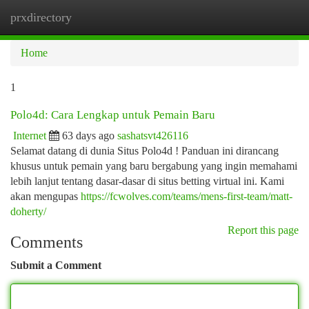
prxdirectory
Togg
navi
Home
1
Polo4d: Cara Lengkap untuk Pemain Baru
Internet
63 days ago
sashatsvt426116
Selamat datang di dunia Situs Polo4d ! Panduan ini dirancang
khusus untuk pemain yang baru bergabung yang ingin memahami
lebih lanjut tentang dasar-dasar di situs betting virtual ini. Kami
akan mengupas
https://fcwolves.com/teams/mens-first-team/matt-
doherty/
Report this page
Comments
Submit a Comment