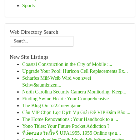
Sports
Web Directory Search
New Site Listings
Coastal Construction in the City of Mobile :...
Upgrade Your Pool: Hurlcon Cell Replacements Ex...
Scharfes Milf-Weib Wird von zwei
Schw&auml;nzen...
North Carolina Security Camera Monitoring: Keep...
Finding Swine Heart : Your Comprehensive ...
The Blog On 5222 new game
Cầu VIP Chọn Lọc Dịch Vụ Giải Đề VIP Đảm Bảo ...
The Home Renovations : Your Handbook to a ...
Yono Titles: Your Future Pocket Addiction ?
ทีเด็ดบอลวันนี้ฟรี UFA1955, 1955 Online สุดย...
Geschmackvolles Erotik Movie Mit br&uuml;netter...