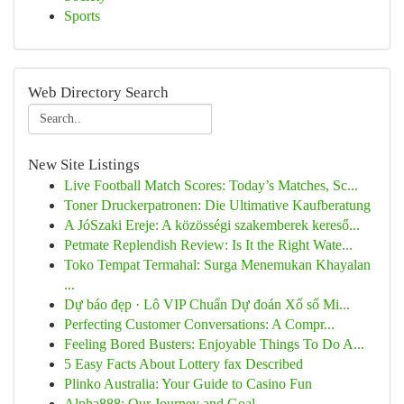
Sports
Web Directory Search
New Site Listings
Live Football Match Scores: Today’s Matches, Sc...
Toner Druckerpatronen: Die Ultimative Kaufberatung
A JóSzaki Ereje: A közösségi szakemberek kereső...
Petmate Replendish Review: Is It the Right Wate...
Toko Tempat Termahal: Surga Menemukan Khayalan
...
Dự báo đẹp · Lô VIP Chuẩn Dự đoán Xổ số Mi...
Perfecting Customer Conversations: A Compr...
Feeling Bored Busters: Enjoyable Things To Do A...
5 Easy Facts About Lottery fax Described
Plinko Australia: Your Guide to Casino Fun
Alpha888: Our Journey and Goal