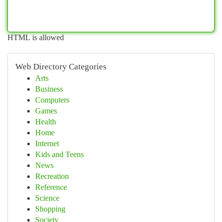
HTML is allowed
Web Directory Categories
Arts
Business
Computers
Games
Health
Home
Internet
Kids and Teens
News
Recreation
Reference
Science
Shopping
Society