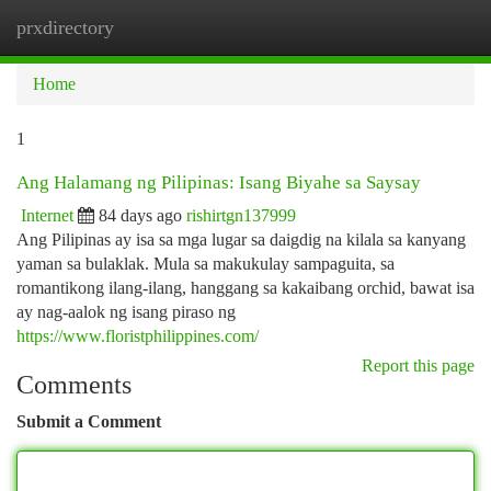
prxdirectory
Togg
navi
Home
1
Ang Halamang ng Pilipinas: Isang Biyahe sa Saysay
Internet
84 days ago
rishirtgn137999
Ang Pilipinas ay isa sa mga lugar sa daigdig na kilala sa kanyang
yaman sa bulaklak. Mula sa makukulay sampaguita, sa
romantikong ilang-ilang, hanggang sa kakaibang orchid, bawat isa
ay nag-aalok ng isang piraso ng
https://www.floristphilippines.com/
Report this page
Comments
Submit a Comment