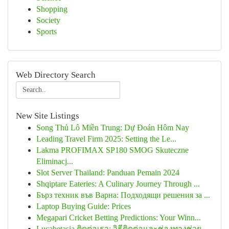
Shopping
Society
Sports
Web Directory Search
New Site Listings
Song Thủ Lô Miền Trung: Dự Đoán Hôm Nay
Leading Travel Firm 2025: Setting the Le...
Lakma PROFIMAX SP180 SMOG Skuteczne
Eliminacj...
Slot Server Thailand: Panduan Pemain 2024
Shqiptare Eateries: A Culinary Journey Through ...
Бърз техник във Варна: Подходящи решения за ...
Laptop Buying Guide: Prices
Megapari Cricket Betting Predictions: Your Winn...
Lucabetasia ติดต่อเรา: วิธีติดต่อและช่องทางช่วย...