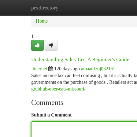
prxdirectory
Home
New Site Listings
Add Site
Ca
Home
1
Understanding Sales Tax: A Beginner's Guide
Internet
120 days ago
amaanfzpj032152
Sales income tax can feel confusing , but it's actually f
governments on the purchase of goods . Retailers act a
grubhub-uber-eats-missouri/
Comments
Submit a Comment