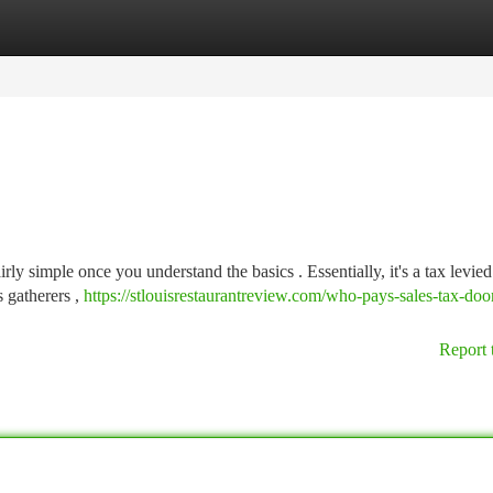
tegories
Register
Login
airly simple once you understand the basics . Essentially, it's a tax levie
s gatherers ,
https://stlouisrestaurantreview.com/who-pays-sales-tax-doo
Report 