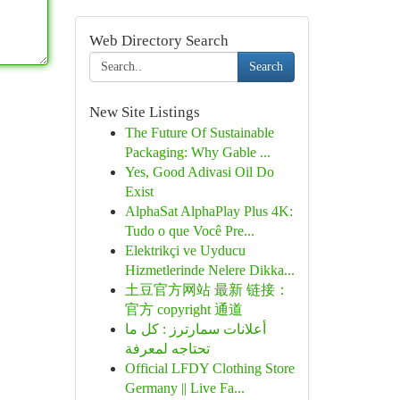
Web Directory Search
Search
New Site Listings
The Future Of Sustainable
Packaging: Why Gable ...
Yes, Good Adivasi Oil Do
Exist
AlphaSat AlphaPlay Plus 4K:
Tudo o que Você Pre...
Elektrikçi ve Uyducu
Hizmetlerinde Nelere Dikka...
土豆官方网站 最新 链接：
官方 copyright 通道
أعلانات سمارترز : كل ما
تحتاجه لمعرفة
Official LFDY Clothing Store
Germany || Live Fa...