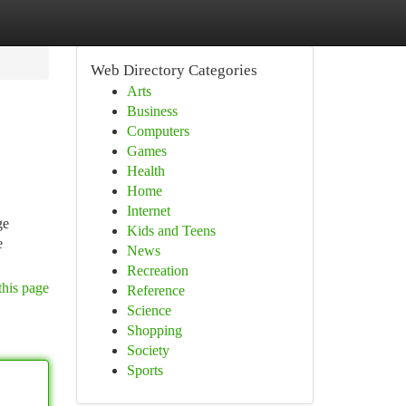
Web Directory Categories
Arts
Business
Computers
Games
Health
Home
Internet
ge
Kids and Teens
e
News
Recreation
this page
Reference
Science
Shopping
Society
Sports