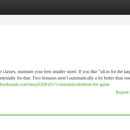
tegories
Register
Login
classes, maintain your bets smaller sized. If you like “all-in for the lar
 mentally for that. Two bonuses aren’t automatically a lot better than on
ixbookmark.com/story6208101/5-essential-elements-for-game
Report 