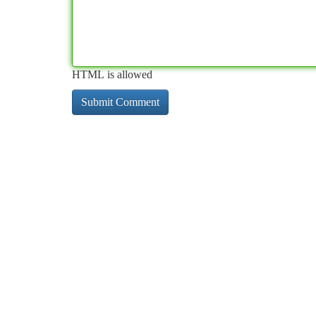
HTML is allowed