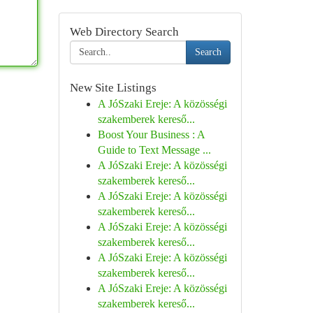
Web Directory Search
Search
New Site Listings
A JóSzaki Ereje: A közösségi
szakemberek kereső...
Boost Your Business : A
Guide to Text Message ...
A JóSzaki Ereje: A közösségi
szakemberek kereső...
A JóSzaki Ereje: A közösségi
szakemberek kereső...
A JóSzaki Ereje: A közösségi
szakemberek kereső...
A JóSzaki Ereje: A közösségi
szakemberek kereső...
A JóSzaki Ereje: A közösségi
szakemberek kereső...