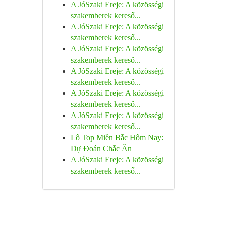
A JóSzaki Ereje: A közösségi
szakemberek kereső...
A JóSzaki Ereje: A közösségi
szakemberek kereső...
A JóSzaki Ereje: A közösségi
szakemberek kereső...
A JóSzaki Ereje: A közösségi
szakemberek kereső...
A JóSzaki Ereje: A közösségi
szakemberek kereső...
A JóSzaki Ereje: A közösségi
szakemberek kereső...
Lô Top Miền Bắc Hôm Nay:
Dự Đoán Chắc Ăn
A JóSzaki Ereje: A közösségi
szakemberek kereső...