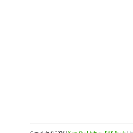
Copyright © 2026 |
New Site Listings
|
RSS Feeds
Lin