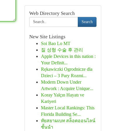
Web Directory Search
Search
New Site Listings
Soi Bao Lo MT
질 성형 수술 후 관리
Apple Devices in this nation :
Your Definit...
Rękawiczki Ogrodnicze dla
Dzieci – 3 Pary Rozmi...
Modern Down Under
Artwork : Acquire Unique...
Koray Yalçın Hayatı ve
Kariyeri
Master Local Rankings: This
Florida Building Se...
ทัยสยามเบท สล็อตออนไลน์
ชั้นนำ