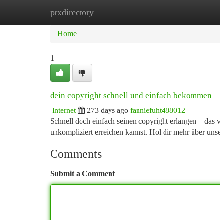
prxdirectory
Home
New Site Listings
Add Site
Ca
Home
1
dein copyright schnell und einfach bekommen
Internet
273 days ago
fanniefuht488012
Schnell doch einfach seinen copyright erlangen – das v
unkompliziert erreichen kannst. Hol dir mehr über uns
Comments
Submit a Comment