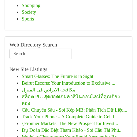
Shopping
Society
Sports
Web Directory Search
New Site Listings
Smart Glasses: The Future is in Sight
Beirut Escorts: Your Introduction to Exclusive ...
مكافحة الابراص فى المنزل
สล็อต PG: สุดยอดเกมคาสิโนออนไลน์ที่คุณต้อง
ลอง
Cầu Chuyên Sâu - Soi Kép MB: Phân Tích Dữ Liệu...
Track Your Phone – A Complete Guide to Cell P...
{Frontier Markets: The New Prospect for Invest...
Dự Đoán Đặc Biệt Tham Khảo - Soi Cầu Tài Phú...
Modular Cleanrooms: Your Rapid Answer for Br...