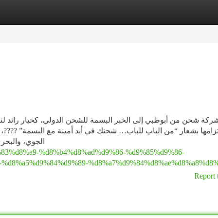
tegories
Register
Login
شركة شحن من أبوظبي إلى الخبر البسمة للشحن الدولي، كخيار رائد لنقل
لتزامها بشعار “من الباب للباب… شحنك في أيد أمينة مع البسمة” ??
الجوي، والبحري
%d9%83%d8%a9-%d8%b4%d8%ad%d9%86-%d9%85%d9%86-
-%d8%a5%d9%84%d9%89-%d8%a7%d9%84%d8%ae%d8%a8%d8%
Report 