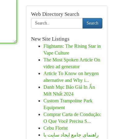
Web Directory Search
Search
New Site Listings
Flightams: The Rising Star in
Vape Culture
The Most Spoken Article On
video ad generator
Article To Know on heygen
alternative and Why i...
Danh Mục Báo Giá In Ấn
Mới Nhất 2024
Custom Trampoline Park
Equipment
Comprar Carta de Condução:
O Que Você Precisa S...
Cebu Florist
راهنمای جامع ایجاد سایت با