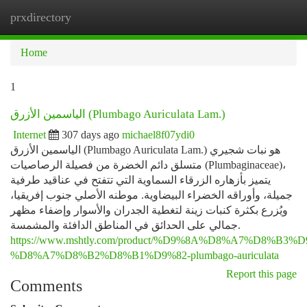
prxdirectory
Togg
navi
Home
1
الياسمين الأزرق (Plumbago Auriculata Lam.)
Internet
307 days ago
michael8f07ydi0
الياسمين الأزرق (Plumbago Auriculata Lam.) هو نبات شجيري
متسلق دائم الخضرة من فصيلة الرصاصيات (Plumbaginaceae)،
يتميز بأزهاره الزرقاء السماوية التي تتفتح في عناقيد طرفية
جميلة، وأوراقه الخضراء البيضاوية. موطنه الأصلي جنوب إفريقيا،
ويُزرع بكثرة كنبات زينة لتغطية الجدران والأسوار وإضفاء مظهر
جمالي على الحدائق في المناطق الدافئة والمشمسة.
https://www.mshtly.com/product/%D9%8A%D8%A7%D8%B
%D8%A7%D8%B2%D8%B1%D9%82-plumbago-auriculata
Report this page
Comments