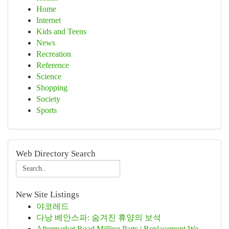
Home
Internet
Kids and Teens
News
Recreation
Reference
Science
Shopping
Society
Sports
Web Directory Search
New Site Listings
야코레드
다낭 베안스파: 숨겨진 휴양의 보석
Aftermarket Road Milling Parts | Replacement We...