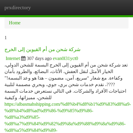
prxdirectory
Togg
navi
Home
1
شركة شحن من أم القيوين إلى الخرج
Internet
307 days ago
evan0l31yct0
تعد شركة شحن من أم القيوين إلى الخرج البسمة للشحن الدولي،
الخيار الأمثل لنقل العفش، الأثاث، البضائع، والطرود بأمان
وكفاءة. مع شعار “سريع، آمن، مضمون – هذا هو وعد البسمة!”
????، نقدم خدمات شحن بري، جوي، وبحري مصممة لتلبية
احتياجات الأفراد والشركات. في التالي نستعرض خدمات البسمة
للشحن، مميزاتها، وكيفية
https://albasmahshipping.com/%d8%b4%d8%b1%d9%83%d8%a9-
%d8%b4%d8%ad%d9%86-%d9%85%d9%86-
%d8%a3%d9%85-
%d8%a7%d9%84%d9%82%d9%8a%d9%88%d9%8a%d9%86-
%d8%a5%d9%84%d9%89-