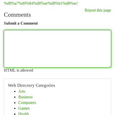
%d8%a7%d9%84%d8%ae%d8%b1%d8%ac/
Report this page
Comments
Submit a Comment
HTML is allowed
Web Directory Categories
Arts
Business
Computers
Games
Health