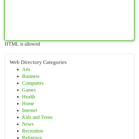
HTML is allowed
Web Directory Categories
Arts
Business
Computers
Games
Health
Home
Internet
Kids and Teens
News
Recreation
Reference