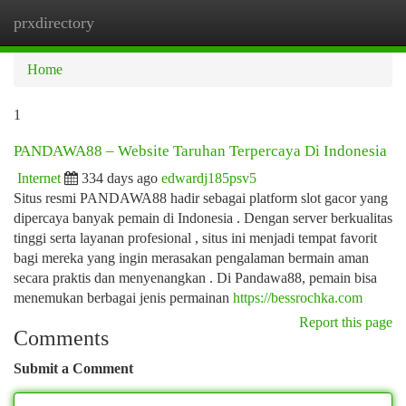
prxdirectory
Togg
navi
Home
1
PANDAWA88 – Website Taruhan Terpercaya Di Indonesia
Internet
334 days ago
edwardj185psv5
Situs resmi PANDAWA88 hadir sebagai platform slot gacor yang
dipercaya banyak pemain di Indonesia . Dengan server berkualitas
tinggi serta layanan profesional , situs ini menjadi tempat favorit
bagi mereka yang ingin merasakan pengalaman bermain aman
secara praktis dan menyenangkan . Di Pandawa88, pemain bisa
menemukan berbagai jenis permainan
https://bessrochka.com
Report this page
Comments
Submit a Comment