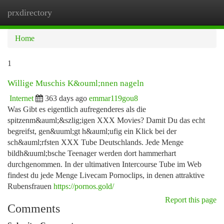
prxdirectory
Togg
navi
Home
1
Willige Muschis K&ouml;nnen nageln
Internet
363 days ago
emmar119gou8
Was Gibt es eigentlich aufregenderes als die
spitzenm&auml;&szlig;igen XXX Movies? Damit Du das echt
begreifst, gen&uuml;gt h&auml;ufig ein Klick bei der
sch&auml;rfsten XXX Tube Deutschlands. Jede Menge
bildh&uuml;bsche Teenager werden dort hammerhart
durchgenommen. In der ultimativen Intercourse Tube im Web
findest du jede Menge Livecam Pornoclips, in denen attraktive
Rubensfrauen
https://pornos.gold/
Report this page
Comments