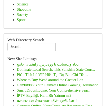
Science
Shopping
Society
Sports
Web Directory Search
New Site Listings
ایجاد وب‌سایت با وردپرس: راهنمای جامع
Dominate Local Search: This Sunshine State Cons...
Phân Tích Lô VIP Hiện Tại Dự Báo Chi Tiết ...
Where to Buy Weed around the Greater Lon...
Gambit888: Your Ultimate Online Gaming Destination
Smart Dropshipping: Your Comprehensive Sear...
İPTV Bayiliği: Karlı Bir Yatırım mı?
ผลบอลสด: อัพเดทสกอร์ล่าสุดทั่วโลก!
Generate Online: Your Complete Resource to Free...