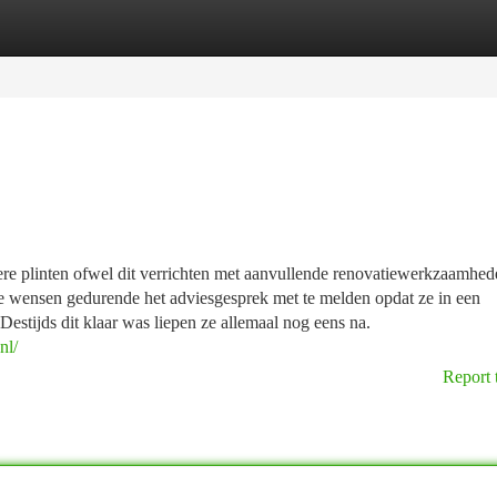
tegories
Register
Login
ere plinten ofwel dit verrichten met aanvullende renovatiewerkzaamhed
eze wensen gedurende het adviesgesprek met te melden opdat ze in een
Destijds dit klaar was liepen ze allemaal nog eens na.
nl/
Report 