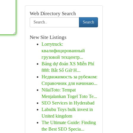
Web Directory Search
Search
New Site Listings
Lorrytruck:
квалифицированный
грузовой техцентр...
Bảng dự đoán XS Miễn Phí
888: Bắt Số Giờ H...
Недвижимость за рубежом:
Справочник для начинаю...
NilaiToto: Tempat
Menjalankan Togel Toto Te...
SEO Services in Hyderabad
Labubu Toys bulk invest in
United kingdom
The Ultimate Guide: Finding
the Best SEO Specia...