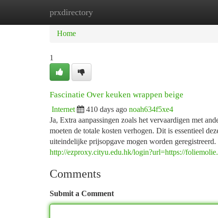
prxdirectory
Home
New Site Listings
Add Site
Ca
Home
1
Fascinatie Over keuken wrappen beige
Internet
410 days ago
noah634f5xe4
Ja, Extra aanpassingen zoals het vervaardigen met and
moeten de totale kosten verhogen. Dit is essentieel d
uiteindelijke prijsopgave mogen worden geregistreerd. 
http://ezproxy.cityu.edu.hk/login?url=https://foliemolie.
Comments
Submit a Comment