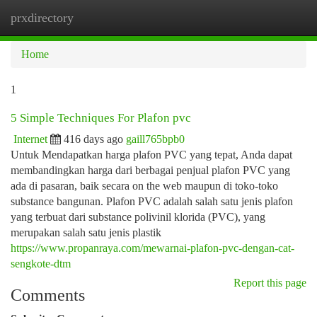
prxdirectory
Togg
navi
Home
1
5 Simple Techniques For Plafon pvc
Internet
416 days ago
gaill765bpb0
Untuk Mendapatkan harga plafon PVC yang tepat, Anda dapat
membandingkan harga dari berbagai penjual plafon PVC yang
ada di pasaran, baik secara on the web maupun di toko-toko
substance bangunan. Plafon PVC adalah salah satu jenis plafon
yang terbuat dari substance polivinil klorida (PVC), yang
merupakan salah satu jenis plastik
https://www.propanraya.com/mewarnai-plafon-pvc-dengan-cat-
sengkote-dtm
Report this page
Comments