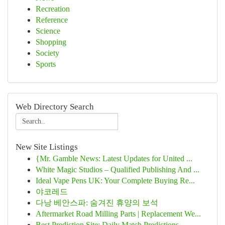
Recreation
Reference
Science
Shopping
Society
Sports
Web Directory Search
New Site Listings
{Mr. Gamble News: Latest Updates for United ...
White Magic Studios – Qualified Publishing And ...
Ideal Vape Pens UK: Your Complete Buying Re...
야코레드
다낭 베안스파: 숨겨진 휴양의 보석
Aftermarket Road Milling Parts | Replacement We...
Best Prediction Site: Daily Match Predictions