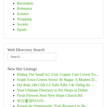
Recreation
Reference
Science
Shopping
Society
Sports
Web Directory Search
New Site Listings
Hiding The Small AC Unit: Copper Line Covers Ex...
South Town Greens Sector 36 Jhajjar: A Modern D...
Dự đoán 24h Chốt Lô Xiên Xiên 3 & Thông tin ...
Your Ultimate Directory to Pet Shops in Dubai
Fresh Flowers Near New Hope Church Rd
부산출장마사지
Reveal the Opportunity: Your Resource to Bu...