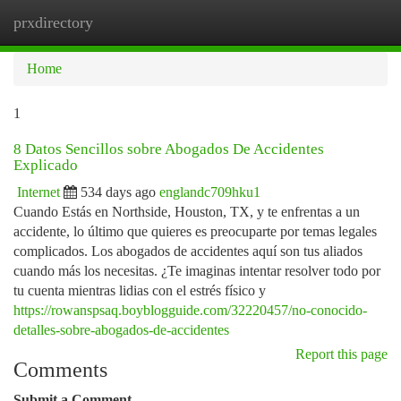
prxdirectory
Togg
navi
Home
1
8 Datos Sencillos sobre Abogados De Accidentes
Explicado
Internet
534 days ago
englandc709hku1
Cuando Estás en Northside, Houston, TX, y te enfrentas a un
accidente, lo último que quieres es preocuparte por temas legales
complicados. Los abogados de accidentes aquí son tus aliados
cuando más los necesitas. ¿Te imaginas intentar resolver todo por
tu cuenta mientras lidias con el estrés físico y
https://rowanspsaq.boyblogguide.com/32220457/no-conocido-
detalles-sobre-abogados-de-accidentes
Report this page
Comments
Submit a Comment