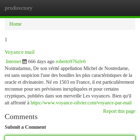
prxdirectory
Togg
navi
Home
1
Voyance mail
Internet
666 days ago
roberto976zlv6
Nostradamus, De son vérité appellation Michel de Nostredame,
est sans suspicion l'une des bouilles les plus caractéristiques de la
oracle et divinatoire. Né en 1503 en France, il est particulièrement
reconnue pour ses prévisions inexpliquées et pour certains
cryptiques, publiées dans son merveille Les voyances. Bien qu'il
ait affronté à
https://www.voyance-olivier.com/voyance-par-mail
Report this page
Comments
Submit a Comment