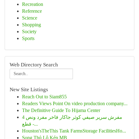
Recreation
Reference
Science
Shopping
Society
Sports
Web Directory Search
New Site Listings
Reach Out to Siam855
Readers Views Point On video production company...
The Definitive Guide To Hijama Center
مفرش سرير صيفي كوثر جاكار فاخر مفرد ونص 4
قطع -...
Houston'sTheThis Tank FarmsStorage FacilitiesHo...
Song Thủ Lô Kép MB