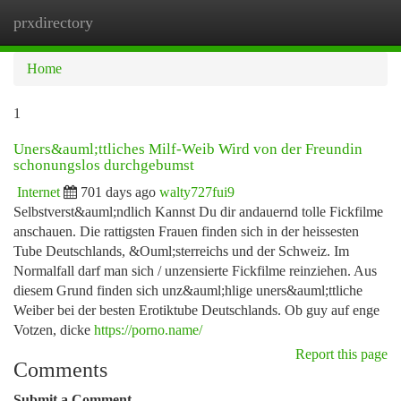
prxdirectory
Togg
navi
Home
1
Uners&auml;ttliches Milf-Weib Wird von der Freundin
schonungslos durchgebumst
Internet
701 days ago
walty727fui9
Selbstverst&auml;ndlich Kannst Du dir andauernd tolle Fickfilme
anschauen. Die rattigsten Frauen finden sich in der heissesten
Tube Deutschlands, &Ouml;sterreichs und der Schweiz. Im
Normalfall darf man sich / unzensierte Fickfilme reinziehen. Aus
diesem Grund finden sich unz&auml;hlige uners&auml;ttliche
Weiber bei der besten Erotiktube Deutschlands. Ob guy auf enge
Votzen, dicke
https://porno.name/
Report this page
Comments
Submit a Comment