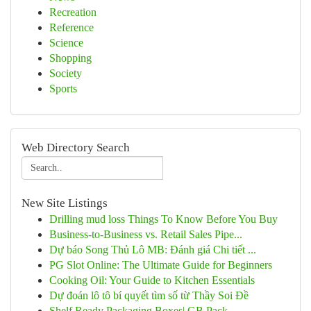
Recreation
Reference
Science
Shopping
Society
Sports
Web Directory Search
New Site Listings
Drilling mud loss Things To Know Before You Buy
Business-to-Business vs. Retail Sales Pipe...
Dự báo Song Thủ Lô MB: Đánh giá Chi tiết ...
PG Slot Online: The Ultimate Guide for Beginners
Cooking Oil: Your Guide to Kitchen Essentials
Dự đoán lô tô bí quyết tìm số từ Thầy Soi Đề
Shelf Ready Packaging Boxes| GB Pack