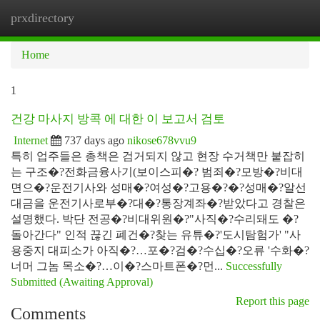
prxdirectory
Togg
navi
Home
1
건강 마사지 방콕 에 대한 이 보고서 검토
Internet
737 days ago
nikose678vvu9
특히 업주들은 총책은 검거되지 않고 현장 수거책만 붙잡히
는 구조�?전화금융사기(보이스피�? 범죄�?모방�?비대
면으�?운전기사와 성매�?여성�?고용�?�?성매�?알선
대금을 운전기사로부�?대�?통장계좌�?받았다고 경찰은
설명했다. 박단 전공�?비대위원�?"사직�?수리돼도 �?
돌아간다" 인적 끊긴 폐건�?찾는 유튜�?'도시탐험가' "사
용중지 대피소가 아직�?…포�?검�?수십�?오류 '수화�?
너머 그놈 목소�?…이�?스마트폰�?먼...
Successfully
Submitted (Awaiting Approval)
Report this page
Comments